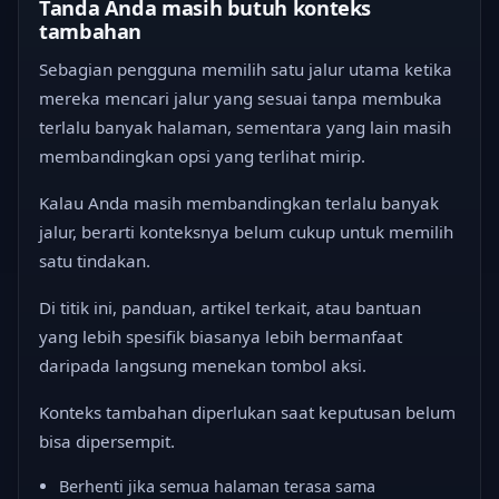
Tanda Anda masih butuh konteks
tambahan
Sebagian pengguna memilih satu jalur utama ketika
mereka mencari jalur yang sesuai tanpa membuka
terlalu banyak halaman, sementara yang lain masih
membandingkan opsi yang terlihat mirip.
Kalau Anda masih membandingkan terlalu banyak
jalur, berarti konteksnya belum cukup untuk memilih
satu tindakan.
Di titik ini, panduan, artikel terkait, atau bantuan
yang lebih spesifik biasanya lebih bermanfaat
daripada langsung menekan tombol aksi.
Konteks tambahan diperlukan saat keputusan belum
bisa dipersempit.
Berhenti jika semua halaman terasa sama