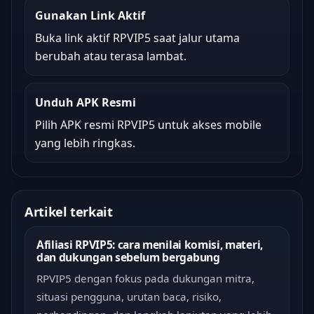
Gunakan Link Aktif
Buka link aktif RPVIP5 saat jalur utama
berubah atau terasa lambat.
Unduh APK Resmi
Pilih APK resmi RPVIP5 untuk akses mobile
yang lebih ringkas.
Artikel terkait
Afiliasi RPVIP5: cara menilai komisi, materi,
dan dukungan sebelum bergabung
RPVIP5 dengan fokus pada dukungan mitra,
situasi pengguna, urutan baca, risiko,