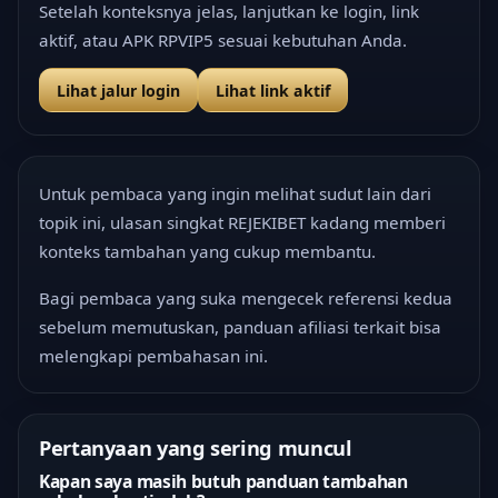
Setelah konteksnya jelas, lanjutkan ke login, link
aktif, atau APK RPVIP5 sesuai kebutuhan Anda.
Lihat jalur login
Lihat link aktif
Untuk pembaca yang ingin melihat sudut lain dari
topik ini,
ulasan singkat REJEKIBET
kadang memberi
konteks tambahan yang cukup membantu.
Bagi pembaca yang suka mengecek referensi kedua
sebelum memutuskan, panduan afiliasi terkait bisa
melengkapi pembahasan ini.
Pertanyaan yang sering muncul
Kapan saya masih butuh panduan tambahan