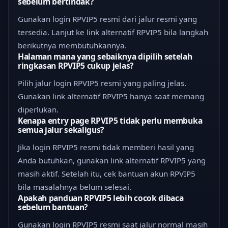
sebelum bertindak?
Gunakan login RPVIP5 resmi dari jalur resmi yang
tersedia. Lanjut ke link alternatif RPVIP5 bila langkah
berikutnya membutuhkannya.
Halaman mana yang sebaiknya dipilih setelah
ringkasan RPVIP5 cukup jelas?
Pilih jalur login RPVIP5 resmi yang paling jelas.
Gunakan link alternatif RPVIP5 hanya saat memang
diperlukan.
Kenapa entry page RPVIP5 tidak perlu membuka
semua jalur sekaligus?
Jika login RPVIP5 resmi tidak memberi hasil yang
Anda butuhkan, gunakan link alternatif RPVIP5 yang
masih aktif. Setelah itu, cek bantuan akun RPVIP5
bila masalahnya belum selesai.
Apakah panduan RPVIP5 lebih cocok dibaca
sebelum bantuan?
Gunakan login RPVIP5 resmi saat jalur normal masih