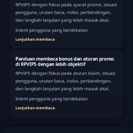
RPVIP5 dengan fokus pada syarat promo, situasi
pengguna, urutan baca, risiko, perbandingan,
dan langkah lanjutan yang lebih masuk akal.
Intent pengguna yang berdekatan
Lanjutkan membaca
Panduan membaca bonus dan aturan promo
di RPVIP5 dengan lebih objektif
RPVIP5 dengan fokus pada aturan klaim, situasi
pengguna, urutan baca, risiko, perbandingan,
dan langkah lanjutan yang lebih masuk akal.
Intent pengguna yang berdekatan
Lanjutkan membaca