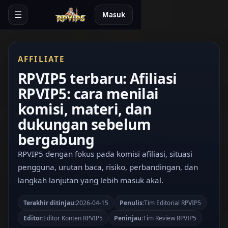
☰
Masuk
AFFILIATE
RPVIP5 terbaru: Afiliasi
RPVIP5: cara menilai
komisi, materi, dan
dukungan sebelum
bergabung
RPVIP5 dengan fokus pada komisi afiliasi, situasi
pengguna, urutan baca, risiko, perbandingan, dan
langkah lanjutan yang lebih masuk akal.
Terakhir ditinjau:
2026-04-15
Penulis:
Tim Editorial RPVIP5
Editor:
Editor Konten RPVIP5
Peninjau:
Tim Review RPVIP5