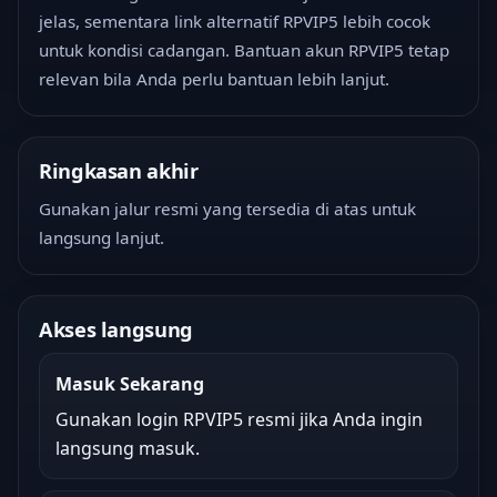
jelas, sementara link alternatif RPVIP5 lebih cocok
untuk kondisi cadangan. Bantuan akun RPVIP5 tetap
relevan bila Anda perlu bantuan lebih lanjut.
Ringkasan akhir
Gunakan jalur resmi yang tersedia di atas untuk
langsung lanjut.
Akses langsung
Masuk Sekarang
Gunakan login RPVIP5 resmi jika Anda ingin
langsung masuk.