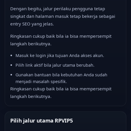
Dengan begitu, jalur perilaku pengguna tetap
singkat dan halaman masuk tetap bekerja sebagai
entry SEO yang jelas.
Ringkasan cukup baik bila ia bisa mempersempit
langkah berikutnya.
Masuk ke login jika tujuan Anda akses akun.
Pilih link aktif bila jalur utama berubah.
Gunakan bantuan bila kebutuhan Anda sudah
menjadi masalah spesifik.
Ringkasan cukup baik bila ia bisa mempersempit
langkah berikutnya.
Pilih jalur utama RPVIP5