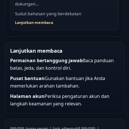
dukungan...
Sudut bahasan yang berdekatan
Lanjutkan membaca
Lanjutkan membaca
Permainan bertanggung jawab
Baca panduan
batas, jeda, dan kontrol diri.
Pusat bantuan
Gunakan bantuan jika Anda
memerlukan arahan tambahan.
Halaman akun
Periksa pengaturan akun dan
langkah keamanan yang relevan.
RPVIP5 login resmi
|
link alternatif RPVIP5
|