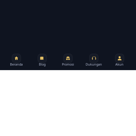
Beranda
Blog
Promosi
Dukungan
Akun
RPVIP5
Tentang situs
RPVIP5 menyediakan jalur akun, promosi, artikel,
dan bantuan dalam satu struktur yang lebih mudah
diikuti oleh pengguna lama maupun baru.