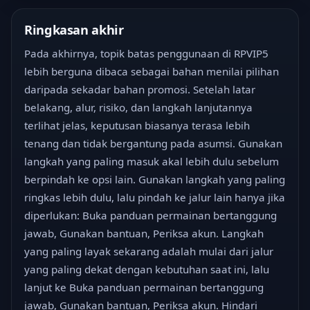
Ringkasan akhir
Pada akhirnya, topik batas penggunaan di RPVIP5
lebih berguna dibaca sebagai bahan menilai pilihan
daripada sekadar bahan promosi. Setelah latar
belakang, alur, risiko, dan langkah lanjutannya
terlihat jelas, keputusan biasanya terasa lebih
tenang dan tidak bergantung pada asumsi. Gunakan
langkah yang paling masuk akal lebih dulu sebelum
berpindah ke opsi lain. Gunakan langkah yang paling
ringkas lebih dulu, lalu pindah ke jalur lain hanya jika
diperlukan: Buka panduan permainan bertanggung
jawab, Gunakan bantuan, Periksa akun. Langkah
yang paling layak sekarang adalah mulai dari jalur
yang paling dekat dengan kebutuhan saat ini, lalu
lanjut ke Buka panduan permainan bertanggung
jawab, Gunakan bantuan, Periksa akun. Hindari