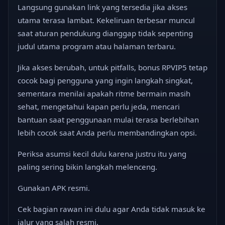
Langsung gunakan link yang tersedia jika akses
utama terasa lambat. Kekeliruan terbesar muncul
saat aturan pendukung dianggap tidak sepenting
judul utama program atau halaman terbaru.
Jika akses berubah, untuk pitfalls, bonus RPVIP5 tetap
cocok bagi pengguna yang ingin langkah singkat,
sementara menilai apakah ritme bermain masih
sehat, mengetahui kapan perlu jeda, mencari
bantuan saat penggunaan mulai terasa berlebihan
lebih cocok saat Anda perlu membandingkan opsi.
Periksa asumsi kecil dulu karena justru itu yang
paling sering bikin langkah melenceng.
Gunakan APK resmi.
Cek bagian rawan ini dulu agar Anda tidak masuk ke
jalur yang salah resmi.