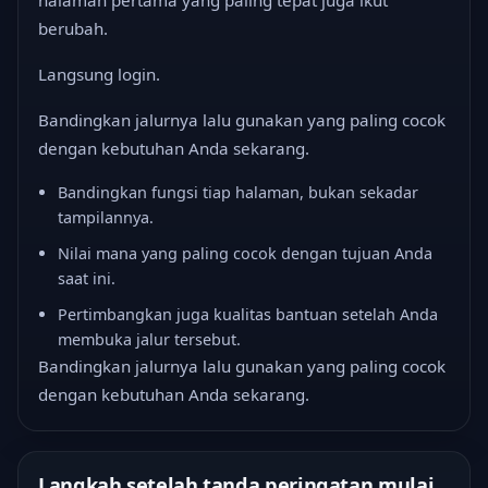
halaman pertama yang paling tepat juga ikut
berubah.
Langsung login.
Bandingkan jalurnya lalu gunakan yang paling cocok
dengan kebutuhan Anda sekarang.
Bandingkan fungsi tiap halaman, bukan sekadar
tampilannya.
Nilai mana yang paling cocok dengan tujuan Anda
saat ini.
Pertimbangkan juga kualitas bantuan setelah Anda
membuka jalur tersebut.
Bandingkan jalurnya lalu gunakan yang paling cocok
dengan kebutuhan Anda sekarang.
Langkah setelah tanda peringatan mulai