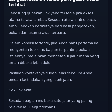
terlihat
Langsung gunakan link yang tersedia jika akses
utama terasa lambat. Sesudah aturan inti dibaca,
ambil langkah berikutnya dari hasil pengecekan,
bukan dari asumsi awal terbaru.
Dalam kondisi tertentu, jika Anda baru pertama kali
menyentuh topik ini, bagian terpenting bukan
istilahnya, melainkan mengetahui jalur mana yang
aman dibuka lebih dulu.
Pastikan konteksnya sudah jelas sebelum Anda
pindah ke tindakan yang lebih jauh.
Cek link aktif.
Sesudah bagian ini, buka satu jalur yang paling
relevan lalu lanjut terbaru.