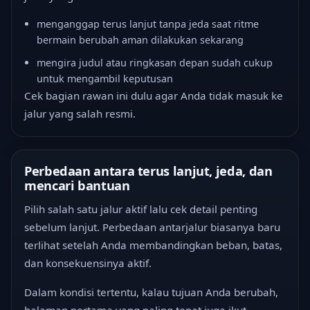
menganggap terus lanjut tanpa jeda saat ritme
bermain berubah aman dilakukan sekarang
mengira judul atau ringkasan depan sudah cukup
untuk mengambil keputusan
Cek bagian rawan ini dulu agar Anda tidak masuk ke
jalur yang salah resmi.
Perbedaan antara terus lanjut, jeda, dan
mencari bantuan
Pilih salah satu jalur aktif lalu cek detail penting
sebelum lanjut. Perbedaan antarjalur biasanya baru
terlihat setelah Anda membandingkan beban, batas,
dan konsekuensinya aktif.
Dalam kondisi tertentu, kalau tujuan Anda berubah,