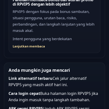
di RPVIP5 dengan lebih objektif
RPVIP5 dengan fokus pada bonus sambutan,
situasi pengguna, urutan baca, risiko,
perbandingan, dan langkah lanjutan yang lebih
masuk akal.
Intent pengguna yang berdekatan
Lanjutkan membaca
Anda mungkin juga mencari
Link alternatif terbaru
Cek jalur alternatif
RPVIP5 yang masih aktif hari ini.
Cara login cepat
Buka halaman login RPVIP5 jika
Anda ingin masuk tanpa langkah tambahan.
APK resmi RPVIP5
Unduh APK RPVIP5 resmi