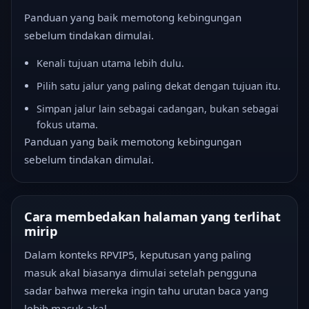
Panduan yang baik memotong kebingungan
sebelum tindakan dimulai.
Kenali tujuan utama lebih dulu.
Pilih satu jalur yang paling dekat dengan tujuan itu.
Simpan jalur lain sebagai cadangan, bukan sebagai
fokus utama.
Panduan yang baik memotong kebingungan
sebelum tindakan dimulai.
Cara membedakan halaman yang terlihat
mirip
Dalam konteks RPVIP5, keputusan yang paling
masuk akal biasanya dimulai setelah pengguna
sadar bahwa mereka ingin tahu urutan baca yang
lebih masuk akal.