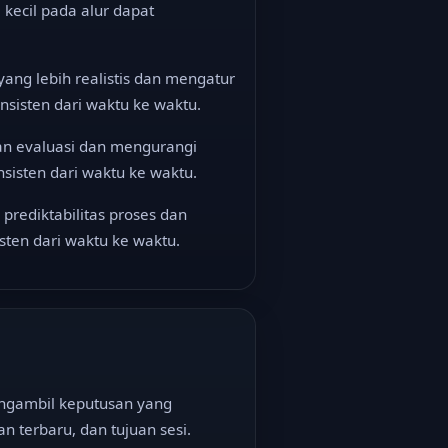
kecil pada alur dapat
ng lebih realistis dan mengatur
sisten dari waktu ke waktu.
an evaluasi dan mengurangi
isten dari waktu ke waktu.
prediktabilitas proses dan
ten dari waktu ke waktu.
ngambil keputusan yang
 terbaru, dan tujuan sesi.