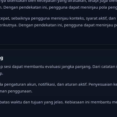
ya ditentukan oleh kecepatan yang dirasakan, tetapi juga oleh 
n. Dengan pendekatan ini, pengguna dapat meninjau pola pengg
at, sebaiknya pengguna meninjau konteks, syarat aktif, dan i
erikutnya. Dengan pendekatan ini, pengguna dapat meninjau p
ng
iap sesi dapat membantu evaluasi jangka panjang. Dari catatan
p.
pengaturan akun, notifikasi, dan aturan aktif. Penyesuaian kec
nan penggunaan.
batas waktu dan tujuan yang jelas. Kebiasaan ini membantu 