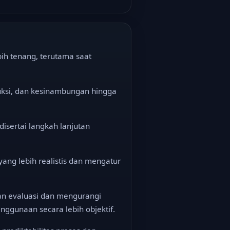
ih tenang, terutama saat
ruksi, dan kesinambungan hingga
disertai langkah lanjutan
ng lebih realistis dan mengatur
an evaluasi dan mengurangi
ggunaan secara lebih objektif.