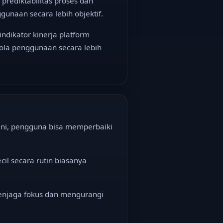
prediktabilitas proses dan
unaan secara lebih objektif.
ndikator kinerja platform
ola penggunaan secara lebih
 ini, pengguna bisa memperbaiki
il secara rutin biasanya
menjaga fokus dan mengurangi