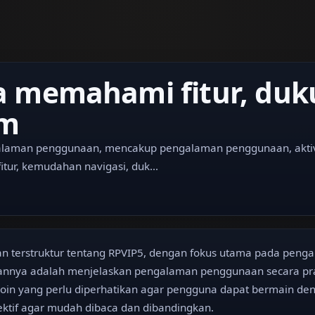
a memahami fitur, du
rm
laman penggunaan, mencakup pengalaman penggunaan, aktivita
itur, kemudahan navigasi, duk...
n terstruktur tentang RPVIP5, dengan fokus utama pada pen
annya adalah menjelaskan pengalaman penggunaan secara prak
 poin yang perlu diperhatikan agar pengguna dapat bermain de
jektif agar mudah dibaca dan dibandingkan.