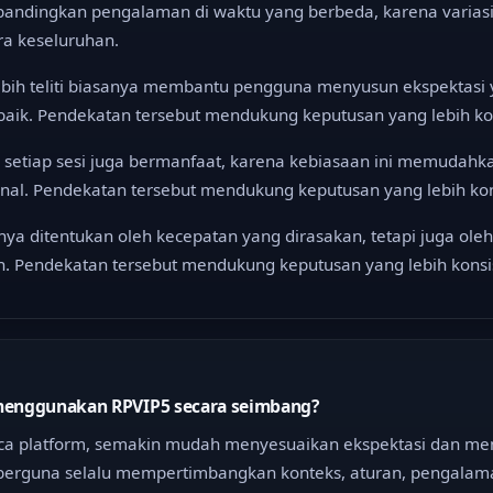
andingkan pengalaman di waktu yang berbeda, karena variasi 
a keseluruhan.
ih teliti biasanya membantu pengguna menyusun ekspektasi ya
aik. Pendekatan tersebut mendukung keputusan yang lebih kon
 setiap sesi juga bermanfaat, karena kebiasaan ini memudahk
al. Pendekatan tersebut mendukung keputusan yang lebih kons
ya ditentukan oleh kecepatan yang dirasakan, tetapi juga oleh 
n. Pendekatan tersebut mendukung keputusan yang lebih konsis
enggunakan RPVIP5 secara seimbang?
ca platform, semakin mudah menyesuaikan ekspektasi dan me
g berguna selalu mempertimbangkan konteks, aturan, pengalaman