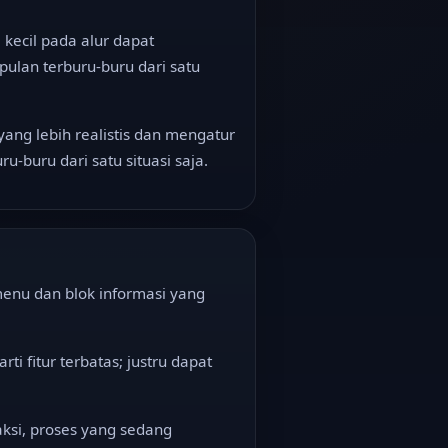
kecil pada alur dapat
lan terburu-buru dari satu
ng lebih realistis dan mengatur
buru dari satu situasi saja.
enu dan blok informasi yang
 fitur terbatas; justru dapat
aksi, proses yang sedang