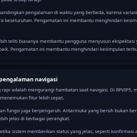
andingkan pengalaman di waktu yang berbeda, karena variasi 
 keseluruhan. Pengamatan ini membantu menghindari kesimpu
ih teliti biasanya membantu pengguna menyusun ekspektasi ya
aik. Pengamatan ini membantu menghindari kesimpulan terburu-
 pengalaman navigasi
rapi adalah mengurangi hambatan saat navigasi. Di RPVIP5, m
menemukan fitur lebih cepat.
 fungsi juga berpengaruh. Antarmuka yang bersih bukan berarti
h jelas di berbagai perangkat.
tika sistem memberikan status yang jelas, seperti konfirmasi 